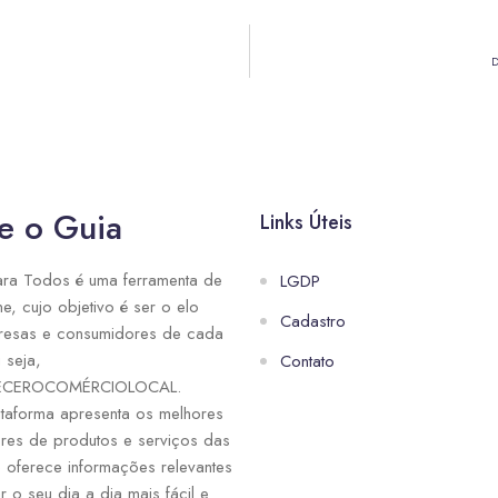
D
e o Guia
Links Úteis
ra Todos é uma ferramenta de
LGDP
ne, cujo objetivo é ser o elo
Cadastro
resas e consumidores de cada
 seja,
Contato
ECEROCOMÉRCIOLOCAL.
taforma apresenta os melhores
res de produtos e serviços das
e oferece informações relevantes
r o seu dia a dia mais fácil e