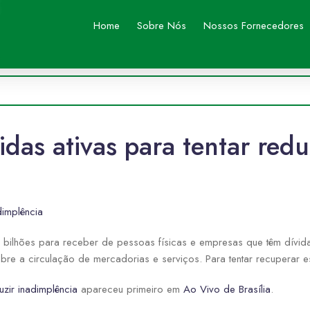
Home
Sobre Nós
Nossos Fornecedores
vidas ativas para tentar red
dimplência
 bilhões para receber de pessoas físicas e empresas que têm dívi
e a circulação de mercadorias e serviços. Para tentar recuperar es
uzir inadimplência
apareceu primeiro em
Ao Vivo de Brasília
.