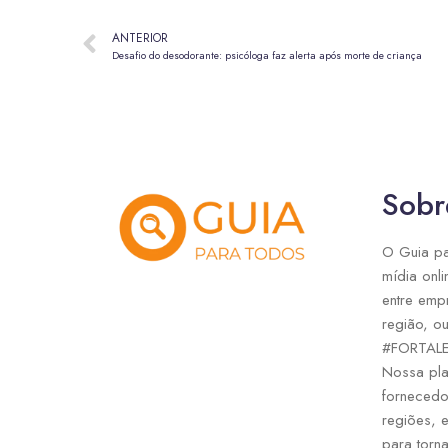
ANTERIOR
Desafio do desodorante: psicóloga faz alerta após morte de criança
Sobr
O Guia pa
mídia onli
entre emp
região, ou
#FORTAL
Nossa pla
fornecedo
regiões, 
para torna