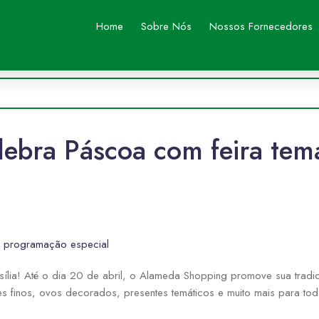
Home
Sobre Nós
Nossos Fornecedores
ebra Páscoa com feira tem
e programação especial
sília! Até o dia 20 de abril, o Alameda Shopping promove sua tradic
ates finos, ovos decorados, presentes temáticos e muito mais para t