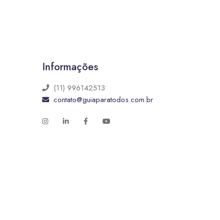
Informações
(11) 996142513
contato@guiaparatodos.com.br