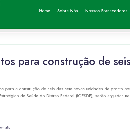
Home
Sobre Nós
Nossos Fornecedores
tos para construção de se
os para a construção de seis das sete novas unidades de pronto aten
Estratégica de Saúde do Distrito Federal (IGESDF), serão erguidas n
 em alta