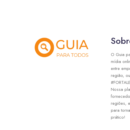
Sobr
O Guia pa
mídia onli
entre emp
região, ou
#FORTAL
Nossa pla
fornecedo
regiões, 
para torna
prático!