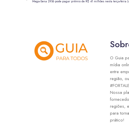
Mega-Sena 2936 pode pagar prêmio de R$ 41 milhões nesta terça-feira (
Sobr
O Guia pa
mídia onli
entre emp
região, ou
#FORTAL
Nossa pla
fornecedo
regiões, 
para torna
prático!