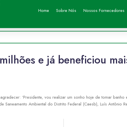
Home
Sobre Nós
Nossos Fornecedores
milhões e já beneficiou mai
gradecer: ‘Presidente, vou realizar um sonho hoje de tomar banho 
de Saneamento Ambiental do Distrito Federal (Caesb), Luís Antônio