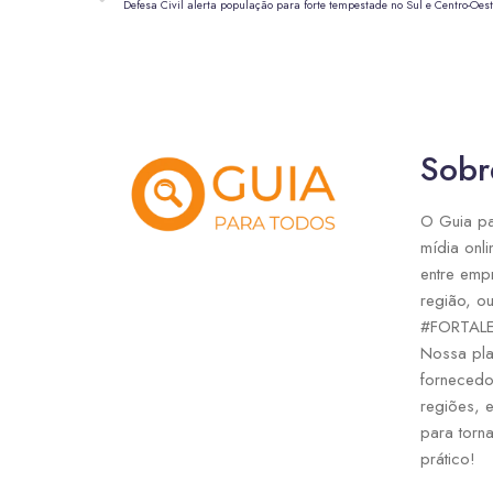
Defesa Civil alerta população para forte tempestade no Sul e Centro-Oes
Sobr
O Guia pa
mídia onli
entre emp
região, ou
#FORTAL
Nossa pla
fornecedo
regiões, 
para torna
prático!