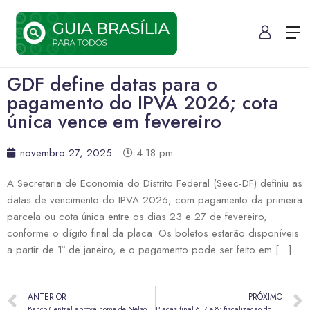
GDF define datas para o
pagamento do IPVA 2026; cota
única vence em fevereiro
novembro 27, 2025
4:18 pm
A Secretaria de Economia do Distrito Federal (Seec-DF) definiu as
datas de vencimento do IPVA 2026, com pagamento da primeira
parcela ou cota única entre os dias 23 e 27 de fevereiro,
conforme o dígito final da placa. Os boletos estarão disponíveis
a partir de 1º de janeiro, e o pagamento pode ser feito em […]
ANTERIOR
PRÓXIMO
Banco Central aprova nome de Nelson Souza como novo presidente do BRB
Placas final 6, 7 e 8: fiscalização do CRLV-e 2025 começa na segunda, 1º de dezembro