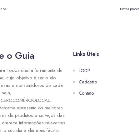
 ano
Novos process
e o Guia
Links Úteis
ra Todos é uma ferramenta de
LGDP
ne, cujo objetivo é ser o elo
Cadastro
resas e consumidores de cada
 seja,
Contato
ECEROCOMÉRCIOLOCAL.
taforma apresenta os melhores
res de produtos e serviços das
e oferece informações relevantes
r o seu dia a dia mais fácil e