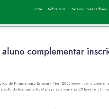
Home
Sobre Nós
Nossos Fornecedores
 aluno complementar inscri
do de Financiamento Estudantil (Fies) 2026 devem complementar, até
atação do financiamento. O prazo se encerra às 23 horas e 59 minu