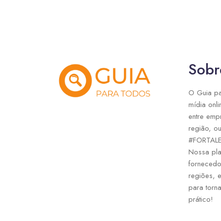
Sobr
O Guia pa
mídia onli
entre emp
região, ou
#FORTAL
Nossa pla
fornecedo
regiões, 
para torna
prático!