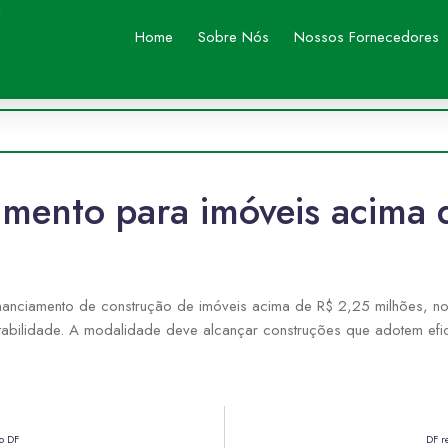
Home
Sobre Nós
Nossos Fornecedores
amento para imóveis acima 
inanciamento de construção de imóveis acima de R$ 2,25 milhões, no 
ntabilidade. A modalidade deve alcançar construções que adotem efic
no DF
DF r