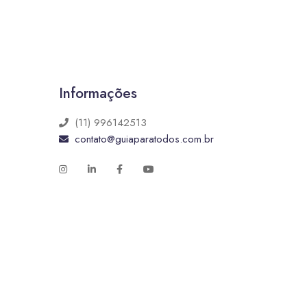
Informações
(11) 996142513
contato@guiaparatodos.com.br