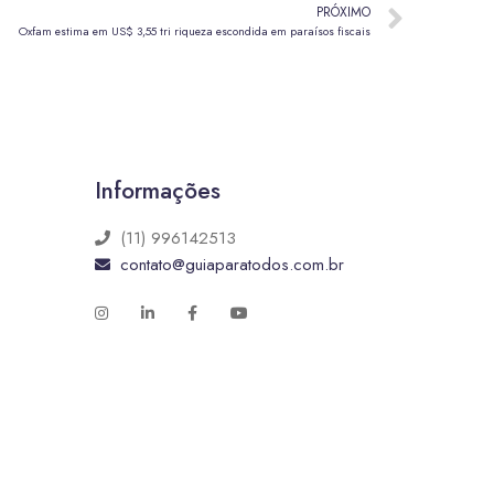
PRÓXIMO
Oxfam estima em US$ 3,55 tri riqueza escondida em paraísos fiscais
Informações
(11) 996142513
contato@guiaparatodos.com.br