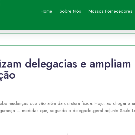
Home
Sobre Nós
Nossos Fornecedores
izam delegacias e ampliam
ção
ebe mudanças que vão além da estrutura física. Hoje, ao chegar a u
egurança — medidas que, segundo o delegado-geral adjunto Saulo L