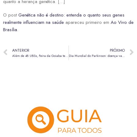
quanto a herança genética. […]
O post
Genética não é destino: entenda o quanto seus genes
realmente influenciam na saúde
apareceu primeiro em
Ao Vivo de
Brasília
.
ANTERIOR
PRÓXIMO
Além de 48 UBSs, Feira da Goiaba terá vacinação neste sábado (11); Carro da Vacina estará no Itapoã
Dia Mundial do Parkinson: doença vai além dos tremores; veja outros sintomas comuns