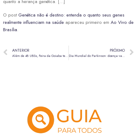
quanto a herança genética. […]
O post
Genética não é destino: entenda o quanto seus genes
realmente influenciam na saúde
apareceu primeiro em
Ao Vivo de
Brasília
.
ANTERIOR
PRÓXIMO
Além de 48 UBSs, Feira da Goiaba terá vacinação neste sábado (11); Carro da Vacina estará no Itapoã
Dia Mundial do Parkinson: doença vai além dos tremores; veja outros sintomas comuns