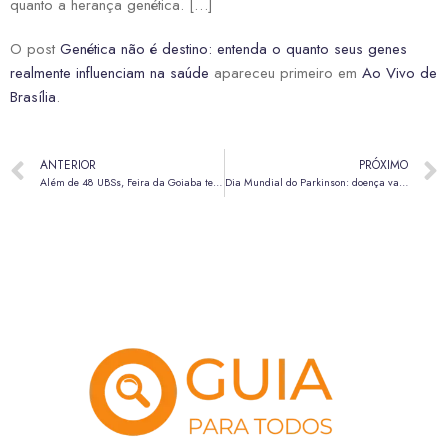
quanto a herança genética. […]
O post
Genética não é destino: entenda o quanto seus genes
realmente influenciam na saúde
apareceu primeiro em
Ao Vivo de
Brasília
.
ANTERIOR
PRÓXIMO
Além de 48 UBSs, Feira da Goiaba terá vacinação neste sábado (11); Carro da Vacina estará no Itapoã
Dia Mundial do Parkinson: doença vai além dos tremores; veja outros sintomas comuns