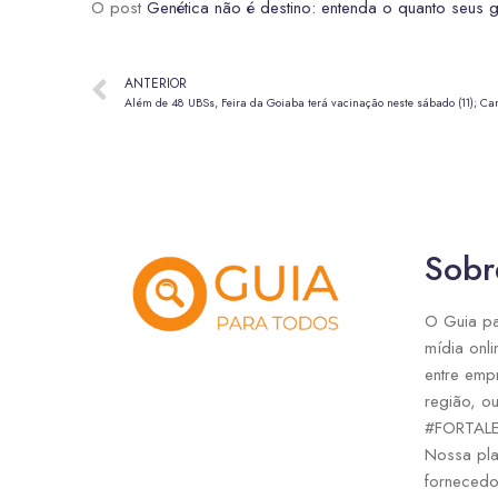
O post
Genética não é destino: entenda o quanto seus g
ANTERIOR
Além de 48 UBSs, Feira da Goiaba terá vacinação neste sábado (11); Car
Sobr
O Guia pa
mídia onli
entre emp
região, ou
#FORTAL
Nossa pla
fornecedo