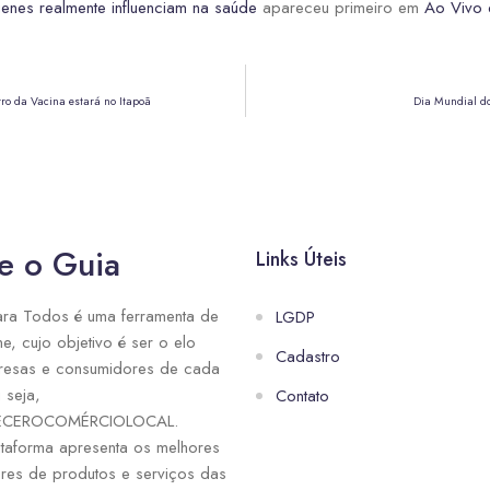
enes realmente influenciam na saúde
apareceu primeiro em
Ao Vivo d
ro da Vacina estará no Itapoã
Dia Mundial do
e o Guia
Links Úteis
ra Todos é uma ferramenta de
LGDP
ne, cujo objetivo é ser o elo
Cadastro
resas e consumidores de cada
 seja,
Contato
ECEROCOMÉRCIOLOCAL.
taforma apresenta os melhores
res de produtos e serviços das