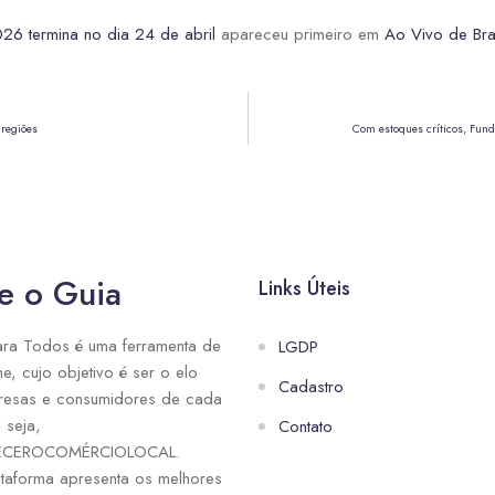
026 termina no dia 24 de abril
apareceu primeiro em
Ao Vivo de Bras
 regiões
Com estoques críticos, Fun
e o Guia
Links Úteis
ra Todos é uma ferramenta de
LGDP
ne, cujo objetivo é ser o elo
Cadastro
resas e consumidores de cada
 seja,
Contato
ECEROCOMÉRCIOLOCAL.
taforma apresenta os melhores