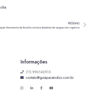
ília
.
PRÓXIMO
dação Hemocentro de Brasília convoca doadores de sangue com urgência
Informações
(11) 996142513
contato@guiaparatodos.com.br