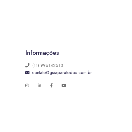
Informações
(11) 996142513
contato@guiaparatodos.com.br