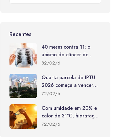
Recentes
40 meses contra 11: o
abismo do câncer de
pulmão entre SUS e rede
82/02/6
privada
Quarta parcela do IPTU
2026 começa a vencer
nesta segunda-feira (10)
72/02/6
Com umidade em 20% e
calor de 31°C, hidratação
constante torna-se vital
72/02/6
para a saúde