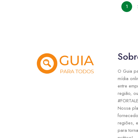
1
Sobr
O Guia pa
mídia onli
entre emp
região, ou
#FORTAL
Nossa pla
fornecedo
regiões, 
para torna
prático!