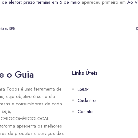
o de eleitor; prazo termina em 6 de maio
apareceu primeiro em
Ao Vi
onta no BRB
D
e o Guia
Links Úteis
ra Todos é uma ferramenta de
LGDP
ne, cujo objetivo é ser o elo
Cadastro
resas e consumidores de cada
 seja,
Contato
ECEROCOMÉRCIOLOCAL.
taforma apresenta os melhores
res de produtos e serviços das