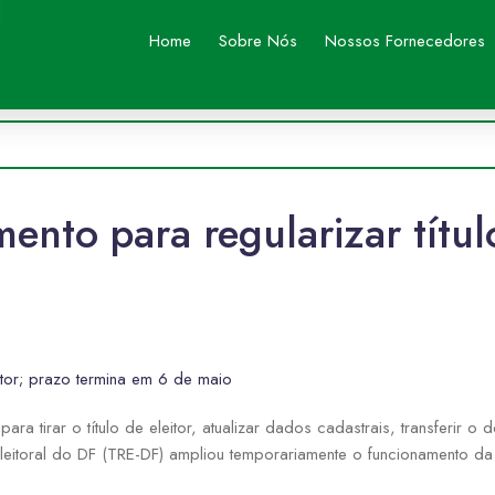
Home
Sobre Nós
Nossos Fornecedores
nto para regularizar título
eitor; prazo termina em 6 de maio
ra tirar o título de eleitor, atualizar dados cadastrais, transferir o d
Eleitoral do DF (TRE-DF) ampliou temporariamente o funcionamento da