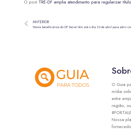
O post
TRE-DF amplia atendimento para regularizar títul
ANTERIOR
Novos beneficiários do DF Social têm até o dia 23 de abril para abrir c
Sobr
O Guia pa
mídia onli
entre emp
região, ou
#FORTAL
Nossa pla
fornecedo