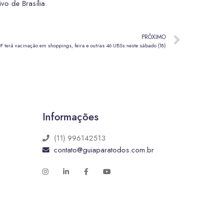
vo de Brasília
.
PRÓXIMO
F terá vacinação em shoppings, feira e outras 46 UBSs neste sábado (18)
Informações
(11) 996142513
contato@guiaparatodos.com.br