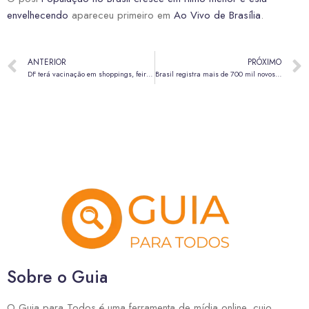
envelhecendo
apareceu primeiro em
Ao Vivo de Brasília
.
ANTERIOR
PRÓXIMO
DF terá vacinação em shoppings, feira e outras 46 UBSs neste sábado (18)
Brasil registra mais de 700 mil novos casos de câncer por ano; cerca 40% podem ser prevenidos
Sobre o Guia
O Guia para Todos é uma ferramenta de mídia online, cujo