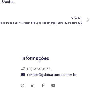
 Brasília
.
PRÓXIMO
s do trabalhador oferecem 895 vagas de emprego nesta quinta-feira (23)
Informações
(11) 996142513
contato@guiaparatodos.com.br