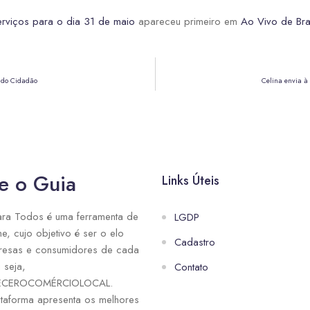
erviços para o dia 31 de maio
apareceu primeiro em
Ao Vivo de Bras
 do Cidadão
Celina envia à
e o Guia
Links Úteis
ra Todos é uma ferramenta de
LGDP
ne, cujo objetivo é ser o elo
Cadastro
resas e consumidores de cada
 seja,
Contato
ECEROCOMÉRCIOLOCAL.
taforma apresenta os melhores