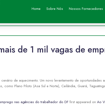
Home
Sobre Nós
Nossos Fornecedores
is de 1 mil vagas de emp
um cenário de aquecimento. Um novo levantamento de oportunidades
ivas, como Plano Piloto (Asa Sul e Norte), Ceilândia, Guará, Taguat
emprego nas agências do trabalhador do DF
first appeared on
Ao Vi