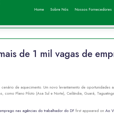
Home
Sobre Nós
Nossos Fornecedores
is de 1 mil vagas de emp
um cenário de aquecimento. Um novo levantamento de oportunidades
ivas, como Plano Piloto (Asa Sul e Norte), Ceilândia, Guará, Taguat
emprego nas agências do trabalhador do DF
first appeared on
Ao Vi