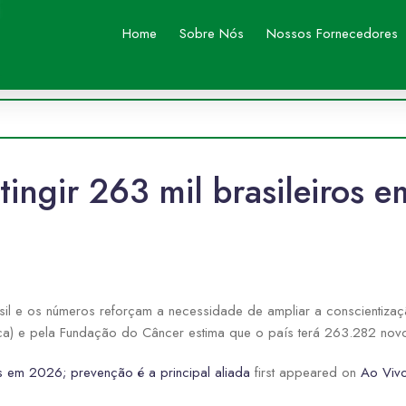
Home
Sobre Nós
Nossos Fornecedores
tingir 263 mil brasileiros 
sil e os números reforçam a necessidade de ampliar a conscientiza
(Inca) e pela Fundação do Câncer estima que o país terá 263.282 n
os em 2026; prevenção é a principal aliada
first appeared on
Ao Vivo