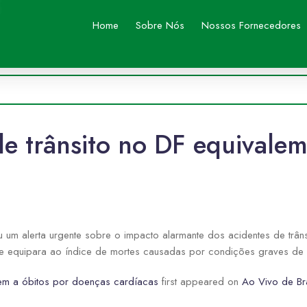
Home
Sobre Nós
Nossos Fornecedores
e trânsito no DF equivalem
iu um alerta urgente sobre o impacto alarmante dos acidentes de trân
já se equipara ao índice de mortes causadas por condições graves de
lem a óbitos por doenças cardíacas
first appeared on
Ao Vivo de Bra