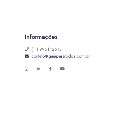
Informações
(11) 996142513
contato@guiaparatodos.com.br