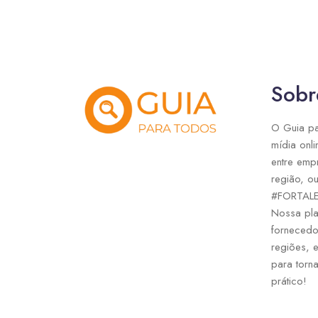
Sobr
O Guia pa
mídia onli
entre emp
região, ou
#FORTAL
Nossa pla
fornecedo
regiões, 
para torna
prático!