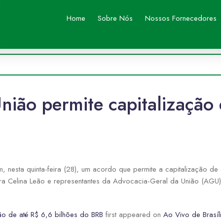
Home
Sobre Nós
Nossos Fornecedores
ião permite capitalização 
 nesta quinta-feira (28), um acordo que permite a capitalização de 
ra Celina Leão e representantes da Advocacia-Geral da União (AGU)
ão de até R$ 6,6 bilhões do BRB
first appeared on
Ao Vivo de Brasíl