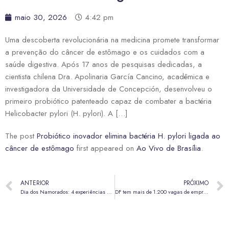
maio 30, 2026
4:42 pm
Uma descoberta revolucionária na medicina promete transformar
a prevenção do câncer de estômago e os cuidados com a
saúde digestiva. Após 17 anos de pesquisas dedicadas, a
cientista chilena Dra. Apolinaria García Cancino, acadêmica e
investigadora da Universidade de Concepción, desenvolveu o
primeiro probiótico patenteado capaz de combater a bactéria
Helicobacter pylori (H. pylori). A […]
The post
Probiótico inovador elimina bactéria H. pylori ligada ao
câncer de estômago
first appeared on
Ao Vivo de Brasília
.
ANTERIOR
PRÓXIMO
Dia dos Namorados: 4 experiências gastronômicas em São Paulo
DF tem mais de 1.200 vagas de emprego abertas; salários chegam a R$ 3.500