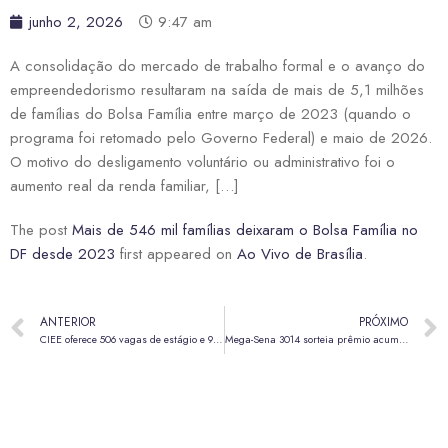
junho 2, 2026
9:47 am
A consolidação do mercado de trabalho formal e o avanço do
empreendedorismo resultaram na saída de mais de 5,1 milhões
de famílias do Bolsa Família entre março de 2023 (quando o
programa foi retomado pelo Governo Federal) e maio de 2026.
O motivo do desligamento voluntário ou administrativo foi o
aumento real da renda familiar, […]
The post
Mais de 546 mil famílias deixaram o Bolsa Família no
DF desde 2023
first appeared on
Ao Vivo de Brasília
.
ANTERIOR
PRÓXIMO
CIEE oferece 506 vagas de estágio e 94 de aprendizagem no DF
Mega-Sena 3014 sorteia prêmio acumulado em R$ 16 milhões nesta terça (2)