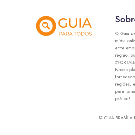
Sobr
O Guia pa
mídia onli
entre emp
região, ou
#FORTAL
Nossa pla
fornecedo
regiões, 
para torna
prático!
© GUIA BRASÍLIA P