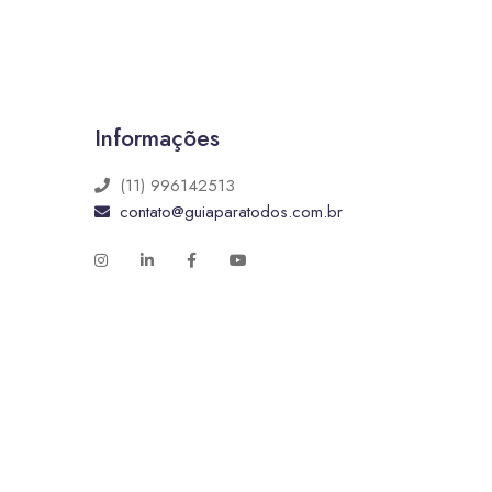
Informações
(11) 996142513
contato@guiaparatodos.com.br