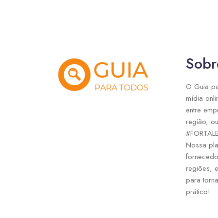
Sobr
O Guia pa
mídia onli
entre emp
região, ou
#FORTAL
Nossa pla
fornecedo
regiões, 
para torna
prático!