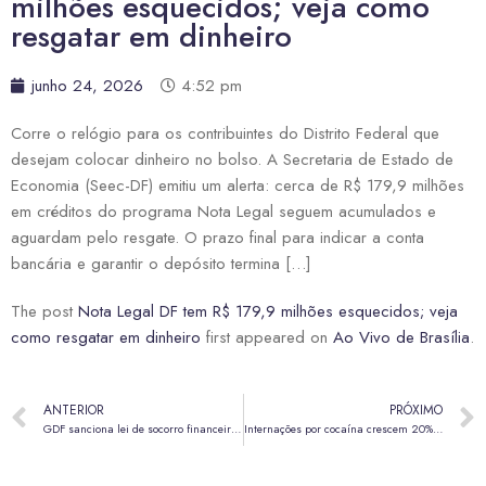
milhões esquecidos; veja como
resgatar em dinheiro
junho 24, 2026
4:52 pm
Corre o relógio para os contribuintes do Distrito Federal que
desejam colocar dinheiro no bolso. A Secretaria de Estado de
Economia (Seec-DF) emitiu um alerta: cerca de R$ 179,9 milhões
em créditos do programa Nota Legal seguem acumulados e
aguardam pelo resgate. O prazo final para indicar a conta
bancária e garantir o depósito termina […]
The post
Nota Legal DF tem R$ 179,9 milhões esquecidos; veja
como resgatar em dinheiro
first appeared on
Ao Vivo de Brasília
.
ANTERIOR
PRÓXIMO
GDF sanciona lei de socorro financeiro de R$ 6,6 bilhões para o BRB
Internações por cocaína crescem 20% e custam R$ 41 milhões ao SUS