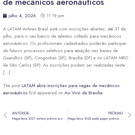
de mecânicos aeronáuticos
julho 4, 2026
11:19 pm
A LATAM Airlines Brasil está com inscrições abertas, até 31 de
julho, para o seu banco de talentos voltado para mecânicos
aeronáuticos. Os profissionais cadastrados poderão participar
de futuros processos seletivos para atuação nas bases de
Guarulhos (SP), Congonhas (SP), Brasília (DF) e no LATAM MRO
de São Carlos (SP). As inscrições podem ser realizadas neste
[…]
The post
LATAM abre inscrições para vagas de mecânicos
aeronáuticos
first appeared on
Ao Vivo de Brasília
.
ANTERIOR
PRÓXIMO
Mega-Sena 3027 sorteia prêmio acumulado em R$ 33 milhões neste sábado (4)
Mega-Sena 3028 pode pagar prêmio acumulado em R$ 38 milhões nesta terça (7)