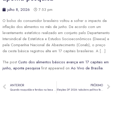
julho 8, 2026
7:53 pm
O bolso do consumidor brasileiro voltou a sofrer o impacto da
inflação dos alimentos no mês de junho. De acordo com um
levantamento estatístico realizado em conjunto pelo Departamento
Intersindical de Estatística e Estudos Socioeconômicos (Dieese) e
pela Companhia Nacional de Abastecimento (Conab), o preço
da cesta básica registrou alta em 17 capitais brasileiras. A […]
The post
Custo dos alimentos básicos avança em 17 capitais em
junho, aponta pesquisa
first appeared on
Ao Vivo de Brasília
.
ANTERIOR
PRÓXIMO
Quando rouquidão e feridas na boca podem indicar câncer de cabeça e pescoço
Eleições DF 2026: tabuleiro político ferve na disputa pelo Governo do Distrito Federal