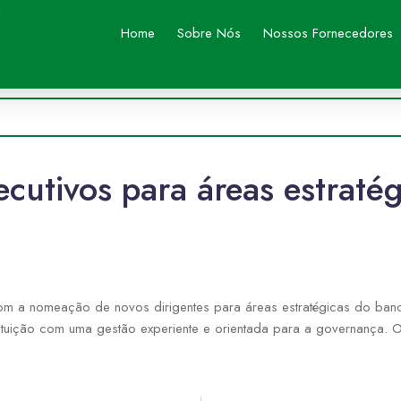
Home
Sobre Nós
Nossos Fornecedores
cutivos para áreas estraté
m a nomeação de novos dirigentes para áreas estratégicas do banco,
tituição com uma gestão experiente e orientada para a governança.