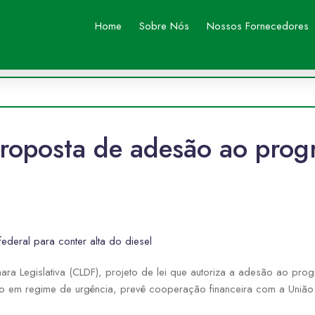
Home
Sobre Nós
Nossos Fornecedores
roposta de adesão ao prog
deral para conter alta do diesel
a Legislativa (CLDF), projeto de lei que autoriza a adesão ao prog
o em regime de urgência, prevê cooperação financeira com a União 