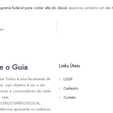
rama federal para conter alta do diesel
apareceu primeiro em
Ao V
aio
e o Guia
Links Úteis
ra Todos é uma ferramenta de
LGDP
ne, cujo objetivo é ser o elo
Cadastro
resas e consumidores de cada
 seja,
Contato
ECEROCOMÉRCIOLOCAL.
taforma apresenta os melhores