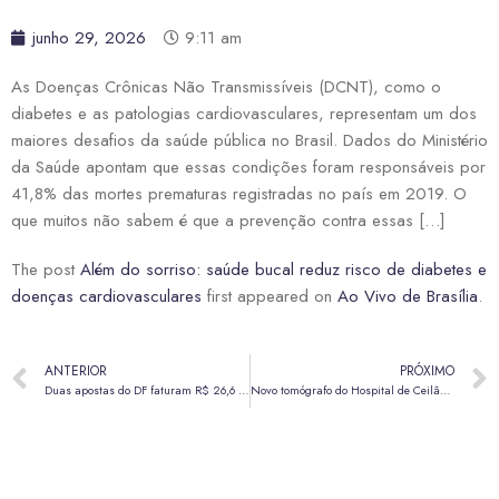
junho 29, 2026
9:11 am
As Doenças Crônicas Não Transmissíveis (DCNT), como o
diabetes e as patologias cardiovasculares, representam um dos
maiores desafios da saúde pública no Brasil. Dados do Ministério
da Saúde apontam que essas condições foram responsáveis por
41,8% das mortes prematuras registradas no país em 2019. O
que muitos não sabem é que a prevenção contra essas […]
The post
Além do sorriso: saúde bucal reduz risco de diabetes e
doenças cardiovasculares
first appeared on
Ao Vivo de Brasília
.
ANTERIOR
PRÓXIMO
Duas apostas do DF faturam R$ 26,6 milhões cada na Quina de São João 2026
Novo tomógrafo do Hospital de Ceilândia vai realizar até 16 mil exames mensais