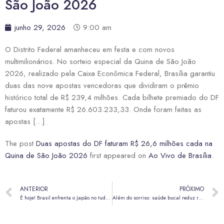
São João 2026
junho 29, 2026
9:00 am
O Distrito Federal amanheceu em festa e com novos
multimilionários. No sorteio especial da Quina de São João
2026, realizado pela Caixa Econômica Federal, Brasília garantiu
duas das nove apostas vencedoras que dividiram o prêmio
histórico total de R$ 239,4 milhões. Cada bilhete premiado do DF
faturou exatamente R$ 26.603.233,33. Onde foram feitas as
apostas […]
The post
Duas apostas do DF faturam R$ 26,6 milhões cada na
Quina de São João 2026
first appeared on
Ao Vivo de Brasília
.
ANTERIOR
PRÓXIMO
É hoje! Brasil enfrenta o Japão no tudo ou nada da Copa do Mundo 2026
Além do sorriso: saúde bucal reduz risco de diabetes e doenças cardiovasculares