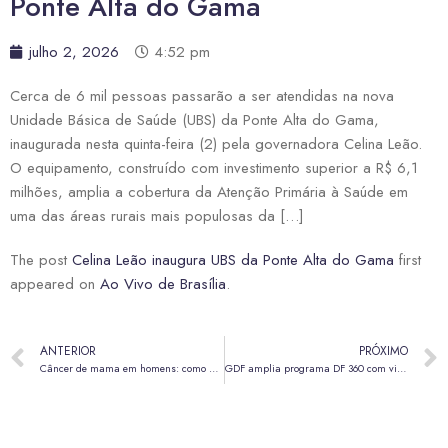
Ponte Alta do Gama
julho 2, 2026
4:52 pm
Cerca de 6 mil pessoas passarão a ser atendidas na nova
Unidade Básica de Saúde (UBS) da Ponte Alta do Gama,
inaugurada nesta quinta-feira (2) pela governadora Celina Leão.
O equipamento, construído com investimento superior a R$ 6,1
milhões, amplia a cobertura da Atenção Primária à Saúde em
uma das áreas rurais mais populosas da […]
The post
Celina Leão inaugura UBS da Ponte Alta do Gama
first
appeared on
Ao Vivo de Brasília
.
ANTERIOR
PRÓXIMO
Câncer de mama em homens: como a genética pode ajudar a identificar riscos
GDF amplia programa DF 360 com videomonitoramento em feiras permanentes