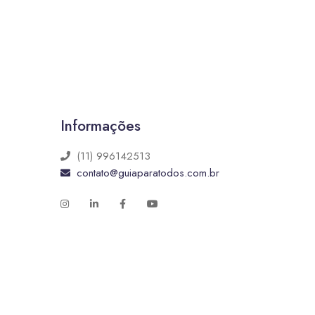
Informações
(11) 996142513
contato@guiaparatodos.com.br