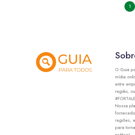
1
Sobr
O Guia pa
mídia onli
entre emp
região, ou
#FORTAL
Nossa pla
fornecedo
regiões, 
para torna
prático!