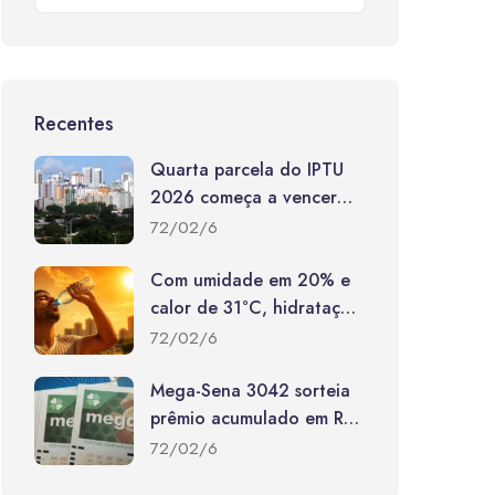
Recentes
Quarta parcela do IPTU
2026 começa a vencer
nesta segunda-feira (10)
72/02/6
Com umidade em 20% e
calor de 31°C, hidratação
constante torna-se vital
72/02/6
para a saúde
Mega-Sena 3042 sorteia
prêmio acumulado em R$
165 milhões no Dia dos
72/02/6
Pais